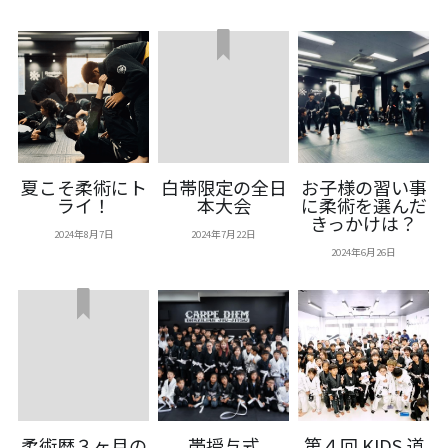
夏こそ柔術にト
白帯限定の全日
お子様の習い事
ライ！
本大会
に柔術を選んだ
きっかけは？
2024年8月7日
2024年7月22日
2024年6月26日
柔術歴３ヶ月の
帯授与式
第４回 KIDS 道