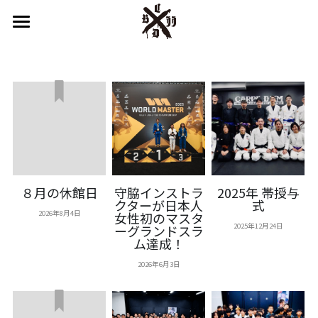
はじめての方へ
鎌倉スタジオ
湘南スタジオ
インストラクター
キッズプログラム
８月の休館日
守脇インストラ
2025年 帯授与
クターが日本人
式
システム＆プライス
2026年8月4日
女性初のマスタ
2025年12月24日
ーグランドスラ
ム達成！
スケジュール
2026年6月3日
アクセス
English