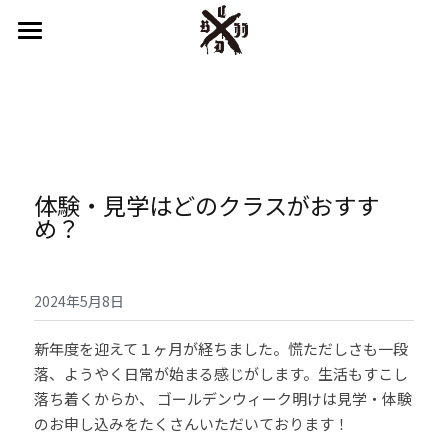
はじめての方へ
鎌倉スタジオ
湘南スタジオ
体験・見学はどのクラスがおすす
インストラクター
め？
キッズプログラム
システム＆プライス
2024年5月8日
スケジュール
新年度を迎えて１ヶ月が経ちました。慌ただしさも一段
落、ようやく日常が始まる感じがします。生活もすこし
アクセス
落ち着くからか、 ゴールデンウィーク明けは見学・体験
のお申し込みをたくさんいただいております！
English