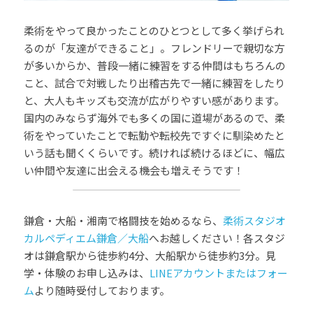
柔術をやって良かったことのひとつとして多く挙げられ
るのが「友達ができること」。フレンドリーで親切な方
が多いからか、普段一緒に練習をする仲間はもちろんの
こと、試合で対戦したり出稽古先で一緒に練習をしたり
と、大人もキッズも交流が広がりやすい感があります。
国内のみならず海外でも多くの国に道場があるので、柔
術をやっていたことで転勤や転校先ですぐに馴染めたと
いう話も聞くくらいです。続ければ続けるほどに、幅広
い仲間や友達に出会える機会も増えそうです！
鎌倉・大船・湘南で格闘技を始めるなら、
柔術スタジオ 
カルペディエム鎌倉／大船
へお越しください！各スタジ
オは鎌倉駅から徒歩約4分、大船駅から徒歩約3分。見
学・体験のお申し込みは、
LINEアカウントまたはフォー
ム
より随時受付しております。