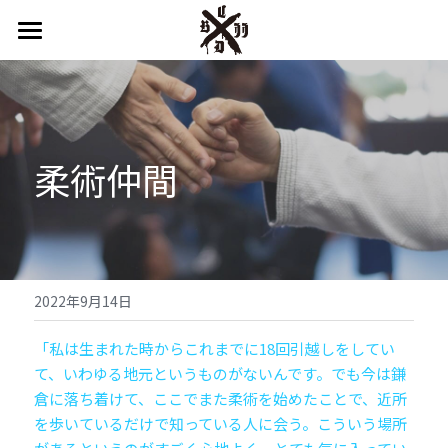
はじめての方へ
鎌倉スタジオ
湘南スタジオ
柔術仲間
インストラクター
キッズプログラム
システム＆プライス
2022年9月14日
スケジュール
「私は生まれた時からこれまでに18回引越しをしてい
て、いわゆる地元というものがないんです。でも今は鎌
アクセス
倉に落ち着けて、ここでまた柔術を始めたことで、近所
を歩いているだけで知っている人に会う。こういう場所
English