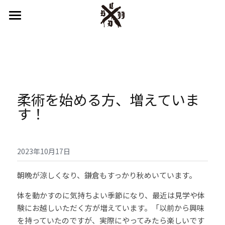
はじめての方へ
鎌倉スタジオ
湘南スタジオ
柔術を始める方、増えていま
インストラクター
す！
キッズプログラム
システム＆プライス
2023年10月17日
スケジュール
朝晩が涼しくなり、鎌倉もすっかり秋めいています。
体を動かすのに気持ちよい季節になり、最近は見学や体
アクセス
験にお越しいただく方が増えています。「以前から興味
を持っていたのですが、実際にやってみたら楽しいです
English